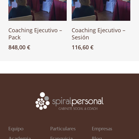
Añadir Al Carrito
Añadir Al Carrito
Coaching Ejecutivo –
Coaching Ejecutivo –
Pack
Sesión
848,00
€
116,60
€
Equipo
Particulares
Empresas
Academia
Franquicia
Blog