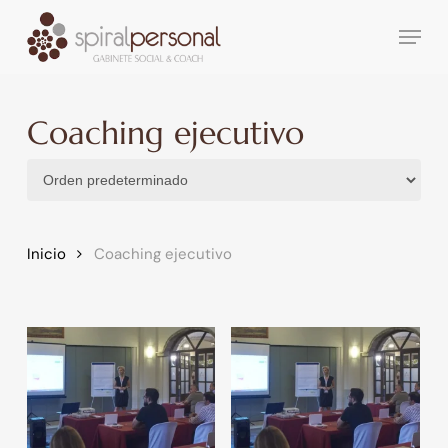
Skip
Menu
to
main
content
Coaching ejecutivo
Inicio
Coaching ejecutivo