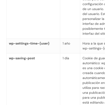
configuración
de un usuario. E
del usuario. E
personalizar la
interfaz de ad
posiblemente 
interfaz del sit
wp-settings-time-{user}
1 año
Hora a la que 
wp-settings-{
wp-saving-post
1 día
Cookie de gua
automático: w
es una cookie
creada cuando
automáticame
publicación en 
utiliza para ras
una publicaci
para una publi
está editando 