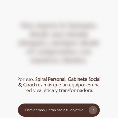
Nos
mueve
lo
humano,
desde
una
mirada
integral
y
siempre
desde
el
compromiso
con
nuestros
clientes.
Por eso,
Spiral Personal, Gabinete Social
& Coach
es más que un equipo: es una
red viva, ética y transformadora.
Caminemos juntos hacia tu objetivo