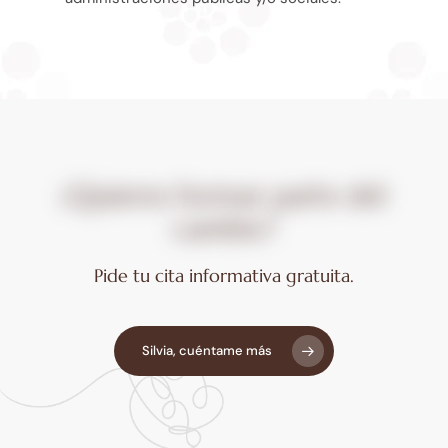
¿Quieres
formar
parte
del
cambio?
Pide tu cita informativa gratuita.
Silvia, cuéntame más