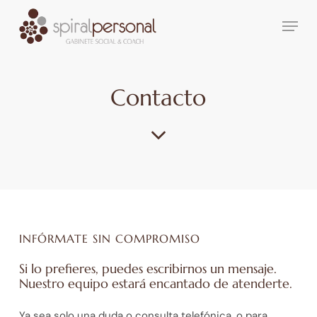
Skip
Menu
to
main
content
Contacto
INFÓRMATE SIN COMPROMISO
Si lo prefieres, puedes escribirnos un mensaje.
Nuestro equipo estará encantado de atenderte.
Ya sea solo una duda o consulta telefónica, o para