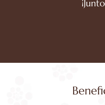
¡Junt
Benefi