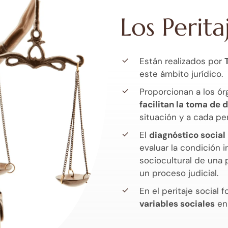
Los Perita
Están realizados por
este ámbito jurídico.
Proporcionan a los ó
facilitan la toma de 
situación y a cada pe
El
diagnóstico social
evaluar la condición i
sociocultural de una 
un proceso judicial.
En el peritaje social 
variables sociales
en 