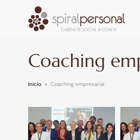
Skip
to
main
content
Coaching emp
Inicio
Coaching empresarial