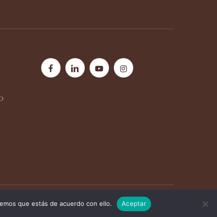
facebook
linkedin
youtube
instagram
o
remos que estás de acuerdo con ello.
Aceptar