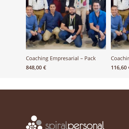
Añadir Al Carrito
Coaching Empresarial – Pack
Coachin
848,00
€
116,60