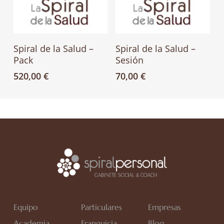
Añadir Al Carrito
Añadir Al Carrito
Spiral de la Salud –
Spiral de la Salud –
Pack
Sesión
520,00
€
70,00
€
Equipo
Particulares
Empresas
Academia
Franquicia
Blog