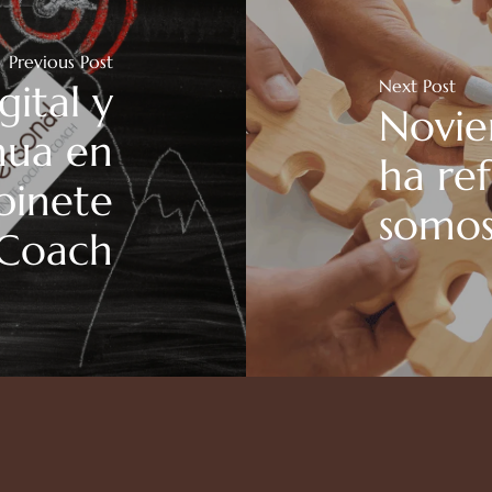
Previous Post
Next Post
ital y
Novie
nua en
ha re
abinete
somo
 Coach