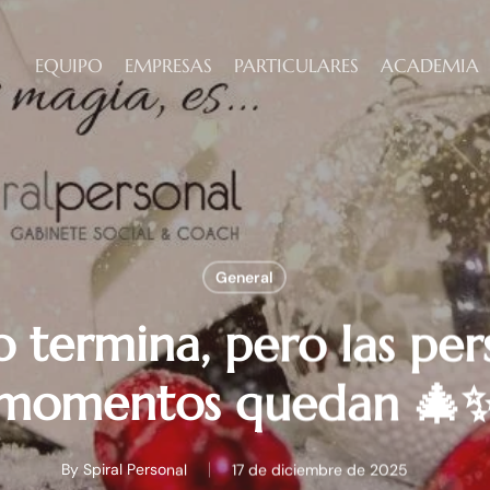
EQUIPO
EMPRESAS
PARTICULARES
ACADEMIA
General
 termina, pero las per
momentos quedan 🎄
By
Spiral Personal
17 de diciembre de 2025