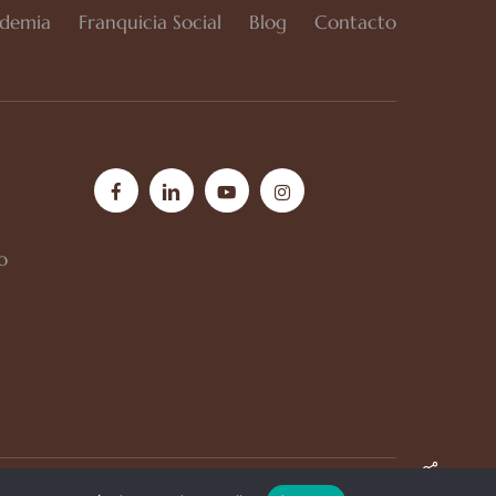
demia
Franquicia Social
Blog
Contacto
facebook
linkedin
youtube
instagram
o
Share