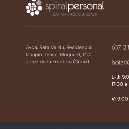
637 23
Avda. Rafa Verdú, Residencial
Chapín II Fase, Bloque 6, 1*C.
hola@
Jerez de la Frontera (Cádiz)
L-J:
9:0
17:00 a
V:
9:00 
© 2026 Spiral Personal. Todos los derechos reservados.
Avi