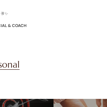
🥂✨
CIAL & COACH
rsonal