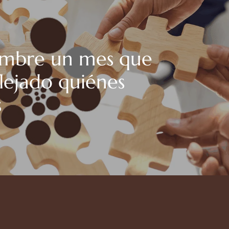
mbre un mes que
flejado quiénes
s