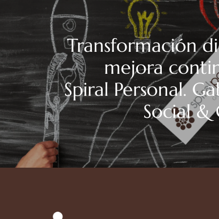
Transformación dig
mejora conti
Spiral Personal. G
Social &