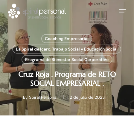
Skip
Menu
to
main
content
Coaching Empresarial
La Spiral de Ícaro. Trabajo Social y Educación Social
Programa de Bienestar Social Corporativo
Cruz Roja . Programa de RETO
SOCIAL EMPRESARIAL .
By
Spiral Personal
2 de julio de 2023