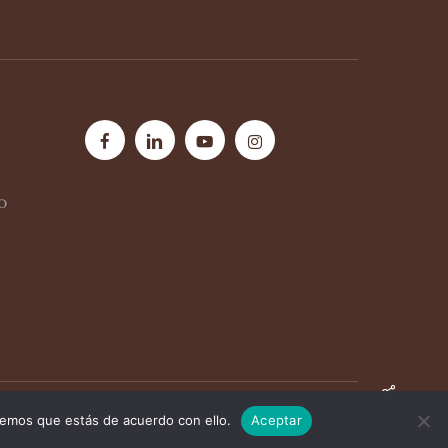
facebook
linkedin
youtube
instagram
o
Share
remos que estás de acuerdo con ello.
Aceptar