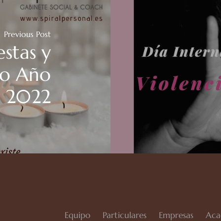
Previous Post
estas y
vo Año
2022
Equipo
Particulares
Empresas
Aca