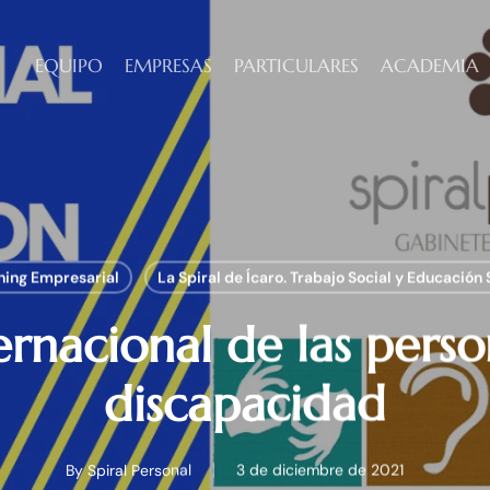
EQUIPO
EMPRESAS
PARTICULARES
ACADEMIA
ing Empresarial
La Spiral de Ícaro. Trabajo Social y Educación 
ernacional de las pers
discapacidad
By
Spiral Personal
3 de diciembre de 2021