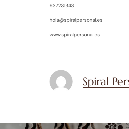
637231343
hola@spiralpersonal.es
www.spiralpersonal.es
Spiral Pe