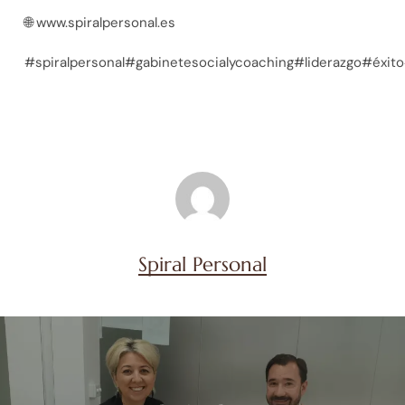
🌐
www.spiralpersonal.es
#spiralpersonal#gabinetesocialycoaching#liderazgo#éxi
Spiral Personal