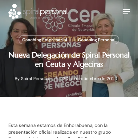
Skip
Menu
to
main
content
Coaching Empresarial
Coaching Personal
Nueva Delegación de Spiral Personal
en Ceuta y Algeciras
By
Spiral Personal
30 de septiembre de 2023
Esta semana estamos de Enhorabuena, con la
presentación oficial realizada en nuestro grupo