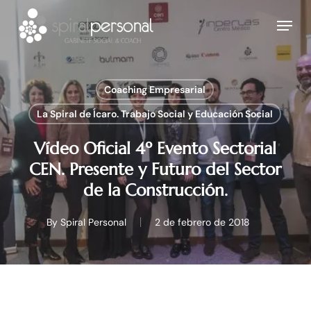
Skip
Menu
to
main
content
Coaching Empresarial
La Spiral de Ícaro. Trabajo Social y Educación Social
Vídeo Oficial 4º Evento Sectorial
CEN. Presente y Futuro del Sector
de la Construcción.
By
Spiral Personal
2 de febrero de 2018