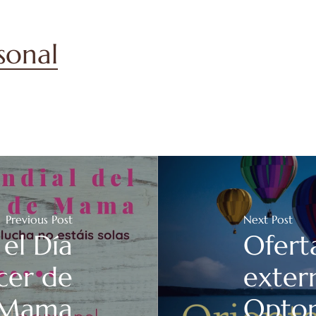
rsonal
Previous Post
Next Post
el Día
Ofert
cer de
exter
Mama
Optom