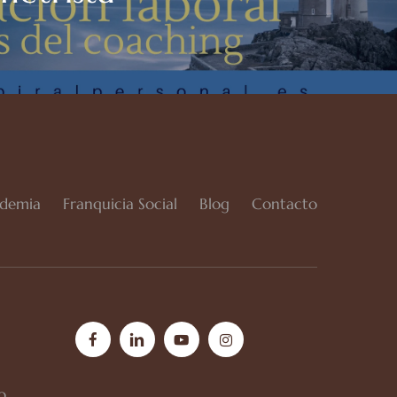
demia
Franquicia Social
Blog
Contacto
facebook
linkedin
youtube
instagram
o