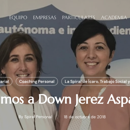
EQUIPO
EMPRESAS
PARTICULARES
ACADEMIA
arial
Coaching Personal
La Spiral de Ícaro. Trabajo Social 
tamos a Down Jerez Asp
By
Spiral Personal
18 de octubre de 2018