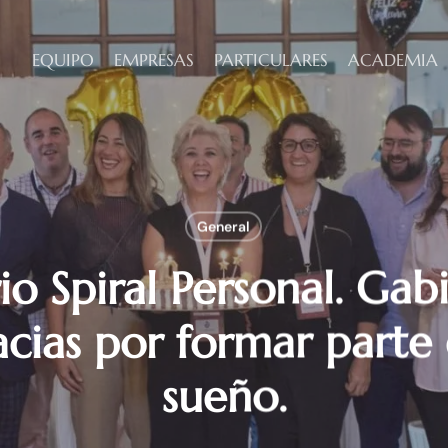
EQUIPO
EMPRESAS
PARTICULARES
ACADEMIA
General
io Spiral Personal. Gab
cias por formar parte
sueño.