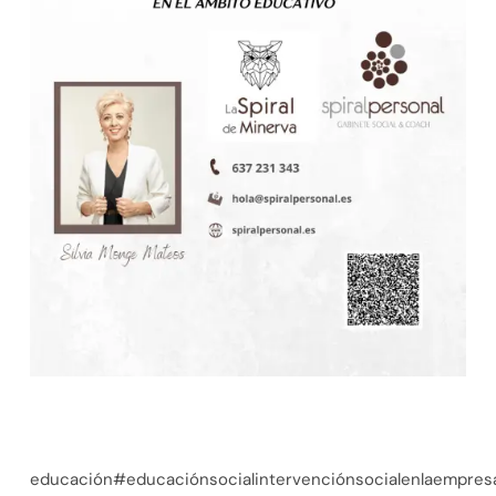
educación#educaciónsocialintervenciónsocialenlaempresa