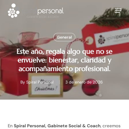
Skip
Menu
to
main
content
General
Este año, regala algo que no se
envuelve: bienestar, claridad y
acompañamiento profesional.
By
Spiral Personal
3 de enero de 2026
En
Spiral Personal, Gabinete Social & Coach
, creemos