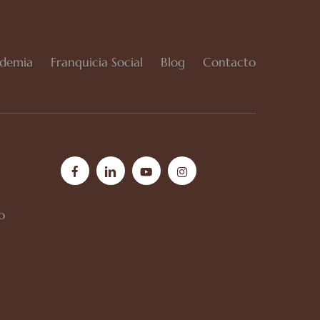
demia
Franquicia Social
Blog
Contacto
facebook
linkedin
youtube
instagram
o