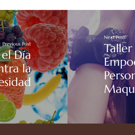
Next Post
Previous Post
Taller
el Día
Empo
tra la
Person
esidad
Maqui