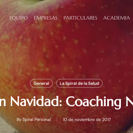
EQUIPO
EMPRESAS
PARTICULARES
ACADEMIA
General
La Spiral de la Salud
 Navidad: Coaching N
By
Spiral Personal
10 de noviembre de 2017