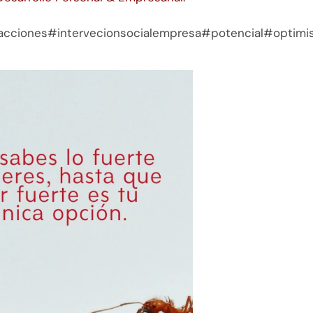
cciones#intervecionsocialempresa#potencial#optimi