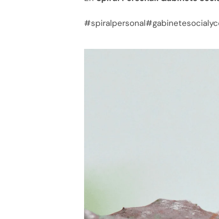
#spiralpersonal#gabinetesocial