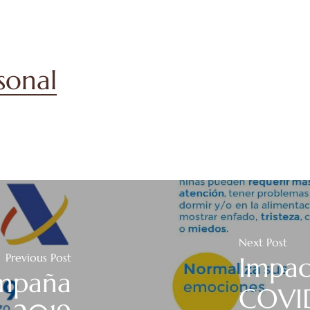
rsonal
Next Post
Previous Post
Impac
mpaña
COVID