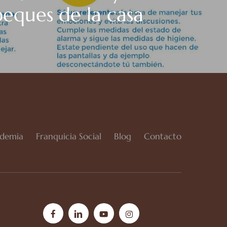
peques de la casa
demia
Franquicia Social
Blog
Contacto
facebook
linkedin
youtube
instagram