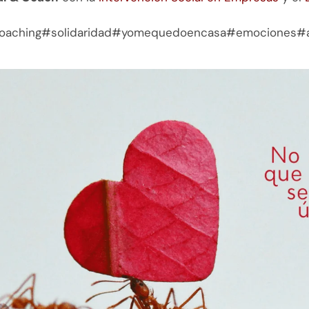
ycoaching#solidaridad#yomequedoencasa#emociones#a