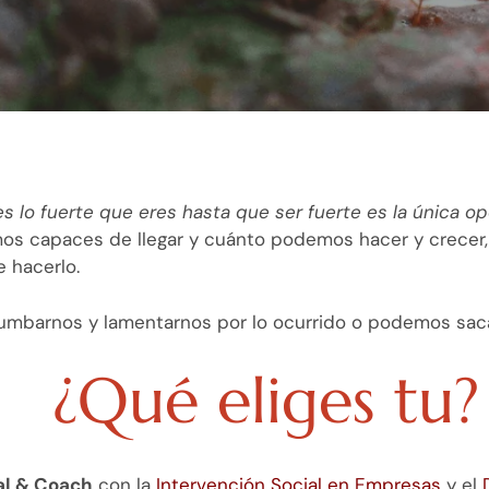
s lo fuerte que eres hasta que ser fuerte es la única 
 capaces de llegar y cuánto podemos hacer y crecer, h
e hacerlo.
mbarnos y lamentarnos por lo ocurrido o podemos sacarl
¿Qué eliges tu?
ial & Coach
con la
Intervención Social en Empresas
y el