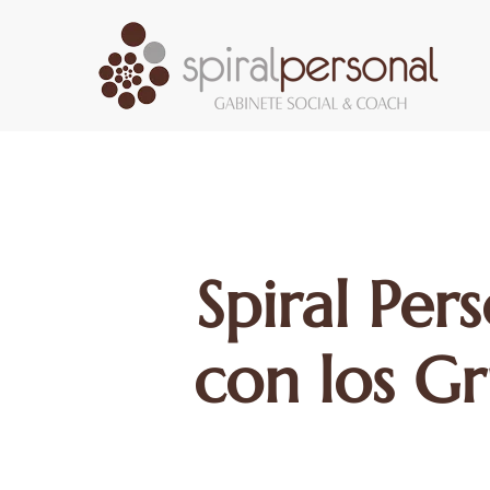
Skip
to
main
content
Spiral Per
con los Gr