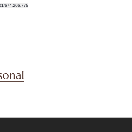
501/674.206.775
rsonal