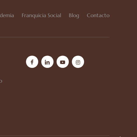
demia
Franquicia Social
Blog
Contacto
facebook
linkedin
youtube
instagram
o