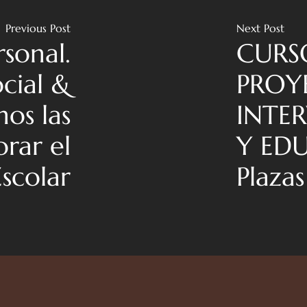
Previous Post
Next Post
rsonal.
CURS
cial &
PROY
os las
INTE
orar el
Y EDU
scolar
Plazas