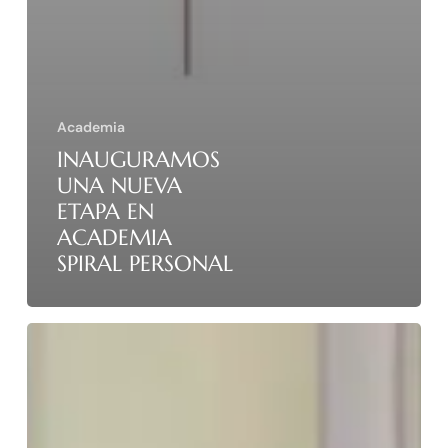
Academia
INAUGURAMOS
UNA NUEVA
ETAPA EN
ACADEMIA
SPIRAL PERSONAL
El
bienestar
sociolaboral:
el
gran
reto