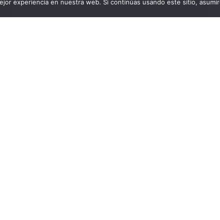
jor experiencia en nuestra web. Si continúas usando este sitio, asumi
Sin categoría
Hay experiencias
que, incluso con el
paso del tiempo,
siguen invitando a
la reflexión.