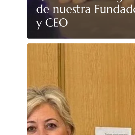
de nuestra Fundad
y CEO
⚖️
UNA
EXPERIENCIA
PIONERA
PARA
EL
TRABAJO
SOCIAL
FORENSE