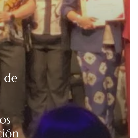
l de
os
ción