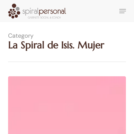
Skip
Menu
to
main
content
Category
La Spiral de Isis. Mujer
Llega
San
Valentín…
Regala
Spiral
Personal