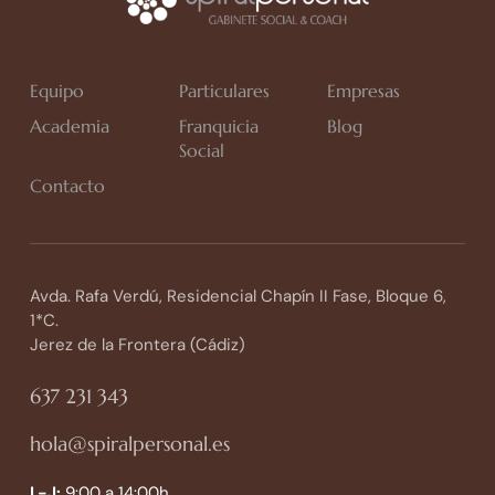
Equipo
Particulares
Empresas
Academia
Franquicia
Blog
Social
Contacto
Avda. Rafa Verdú, Residencial Chapín II Fase, Bloque 6,
1*C.
Jerez de la Frontera (Cádiz)
637 231 343
hola@spiralpersonal.es
L-J:
9:00 a 14:00h