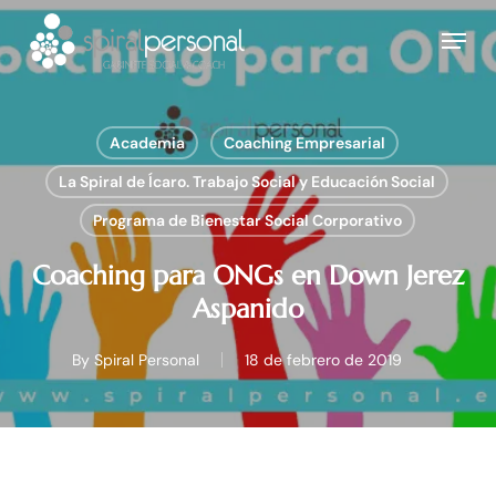
Skip
Menu
to
main
content
Academia
Coaching Empresarial
La Spiral de Ícaro. Trabajo Social y Educación Social
Programa de Bienestar Social Corporativo
Coaching para ONGs en Down Jerez
Aspanido
By
Spiral Personal
18 de febrero de 2019