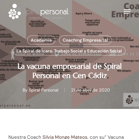
Skip
Menu
to
main
content
Academia
Coaching Empresarial
La Spiral de Ícaro. Trabajo Social y Educación Social
La vacuna empresarial de Spiral
Personal en Cen Cádiz
By
Spiral Personal
21 de abril de 2020
Nuestra Coach
Silvia Monge Mateos
, con su” Vacuna