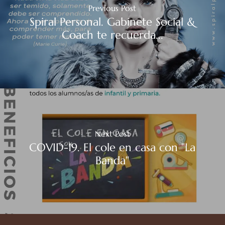
Previous Post
Spiral Personal. Gabinete Social &
Coach te recuerda...
Next Post
COVID-19. El cole en casa con "La
Banda"