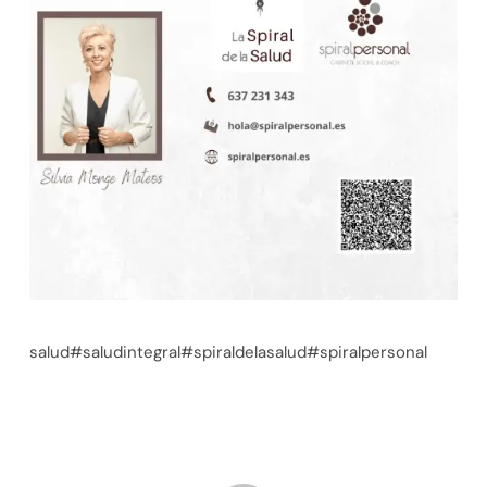
salud#saludintegral#spiraldelasalud#spiralpersonal