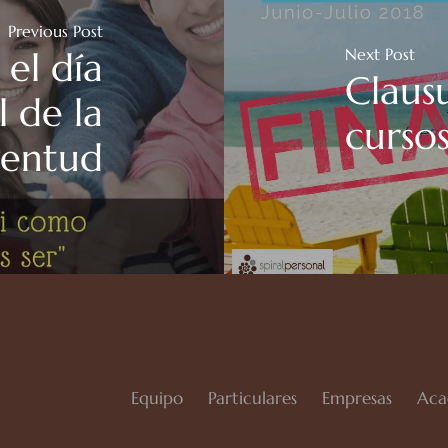
Previous Post
Next Post
el día
Claus
l de la
curso
ventud
Equipo
Particulares
Empresas
Aca