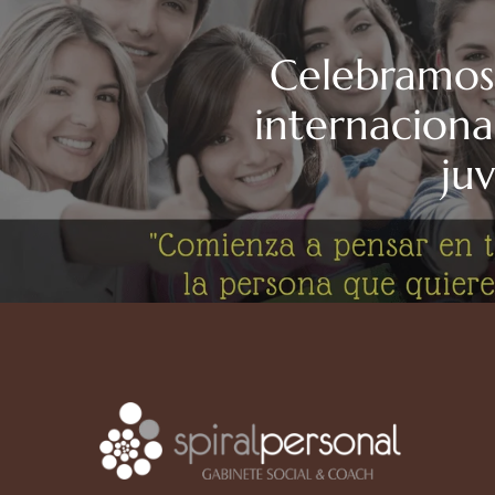
Celebramos 
internaciona
ju