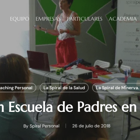
EQUIPO
EMPRESAS
PARTICULARES
ACADEMIA
aching Personal
La Spiral de la Salud
La Spiral de Minerva
 Escuela de Padres en 
By
Spiral Personal
26 de julio de 2018