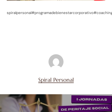
spiralpersonal#programadebienestarcorporativo#coaching
Spiral Personal