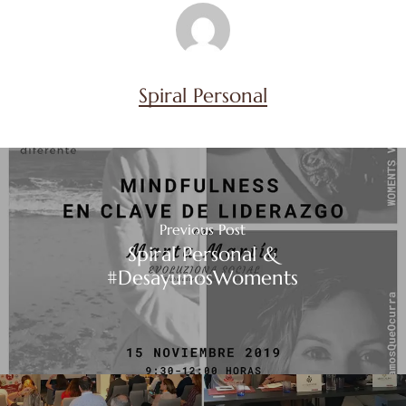
Spiral Personal
Previous Post
Spiral Personal &
#DesayunosWoments