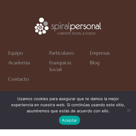
Equipo
Particulares
Empresas
Academia
Franquicia
Blog
Social
Contacto
Usamos cookies para asegurar que te damos la mejor
experiencia en nuestra web. Si continúas usando este sitio,
Avda. Rafa Verdú, Residencial Chapín II Fase, Bloque 6,
asumiremos que estás de acuerdo con ello.
1*C.
Aceptar
Jerez de la Frontera (Cádiz)