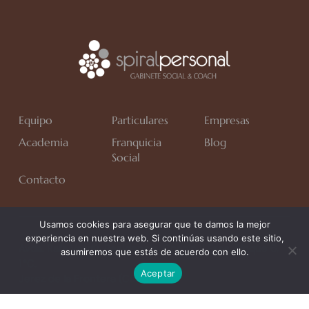
Equipo
Particulares
Empresas
Academia
Franquicia
Blog
Social
Contacto
Usamos cookies para asegurar que te damos la mejor
experiencia en nuestra web. Si continúas usando este sitio,
Avda. Rafa Verdú, Residencial Chapín II Fase, Bloque 6,
asumiremos que estás de acuerdo con ello.
1*C.
Aceptar
Jerez de la Frontera (Cádiz)