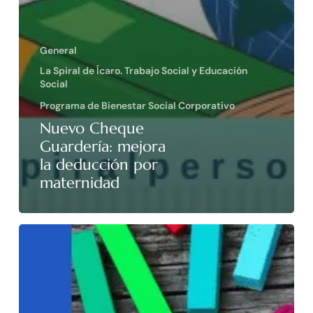
General
La Spiral de Ícaro. Trabajo Social y Educación
Social
Programa de Bienestar Social Corporativo
Nuevo Cheque
Guardería: mejora
la deducción por
maternidad
Becas
y
ayudas
alumnos
con
necesidad