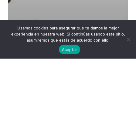
Usamos cookies para asegurar que te damos la mejor
experiencia en nuestra web. Si continúas usando este sitio,
asumiremos que estás de acuerdo con ello.
Aceptar
Academia
Coaching Personal
La Spiral de Ícaro. Trabajo Social y Educación
Social
La Spiral de Poseidón. Orientación laboral y
selección de personal
Becas de colaboración de
estudiantes en departamentos
universitarios