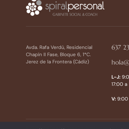
637 23
Avda. Rafa Verdú, Residencial
Chapín II Fase, Bloque 6, 1*C.
hola@
Jerez de la Frontera (Cádiz)
L-J:
9:0
17:00 a
V:
9:00 
© 2026 Spiral Personal. Todos los derechos reservados.
Avi