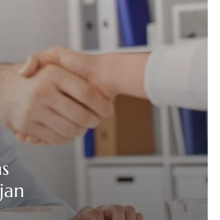
as
jan