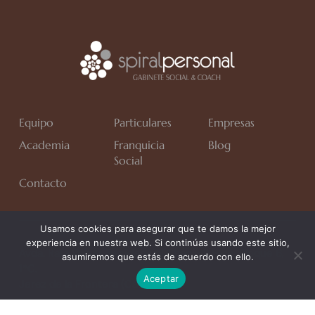
Equipo
Particulares
Empresas
Academia
Franquicia
Blog
Social
Contacto
Usamos cookies para asegurar que te damos la mejor
experiencia en nuestra web. Si continúas usando este sitio,
Avda. Rafa Verdú, Residencial Chapín II Fase, Bloque 6,
asumiremos que estás de acuerdo con ello.
1*C.
Aceptar
Jerez de la Frontera (Cádiz)