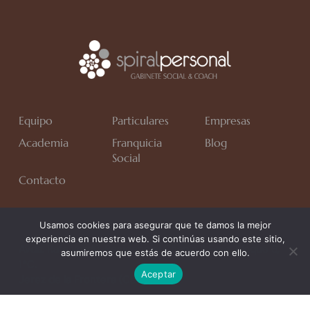
Equipo
Particulares
Empresas
Academia
Franquicia
Blog
Social
Contacto
Usamos cookies para asegurar que te damos la mejor
experiencia en nuestra web. Si continúas usando este sitio,
Avda. Rafa Verdú, Residencial Chapín II Fase, Bloque 6,
asumiremos que estás de acuerdo con ello.
1*C.
Aceptar
Jerez de la Frontera (Cádiz)