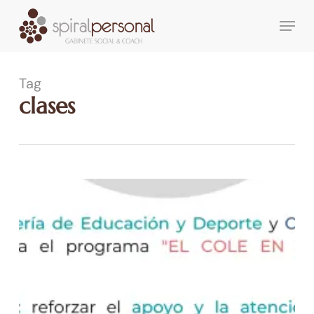
Skip
Menu
to
main
content
Tag
clases
COVID-
19.
El
cole
en
casa
con
“La
Banda”