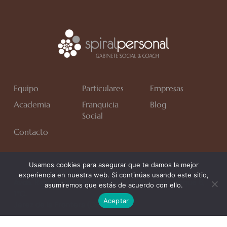
Equipo
Particulares
Empresas
Academia
Franquicia
Blog
Social
Contacto
Usamos cookies para asegurar que te damos la mejor
experiencia en nuestra web. Si continúas usando este sitio,
Avda. Rafa Verdú, Residencial Chapín II Fase, Bloque 6,
asumiremos que estás de acuerdo con ello.
1*C.
Aceptar
Jerez de la Frontera (Cádiz)