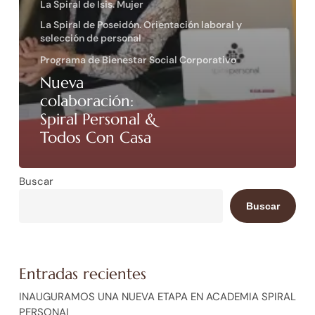
La Spiral de Isis. Mujer
La Spiral de Poseidón. Orientación laboral y
selección de personal
Programa de Bienestar Social Corporativo
Nueva
colaboración:
Spiral Personal &
Todos Con Casa
Buscar
Buscar
Entradas recientes
INAUGURAMOS UNA NUEVA ETAPA EN ACADEMIA SPIRAL
PERSONAL