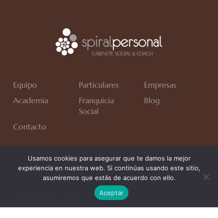
Equipo
Particulares
Empresas
Academia
Franquicia
Blog
Social
Contacto
Usamos cookies para asegurar que te damos la mejor
experiencia en nuestra web. Si continúas usando este sitio,
Avda. Rafa Verdú, Residencial Chapín II Fase, Bloque 6,
asumiremos que estás de acuerdo con ello.
1*C.
Aceptar
Jerez de la Frontera (Cádiz)