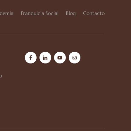
demia
Franquicia Social
Blog
Contacto
facebook
linkedin
youtube
instagram
o