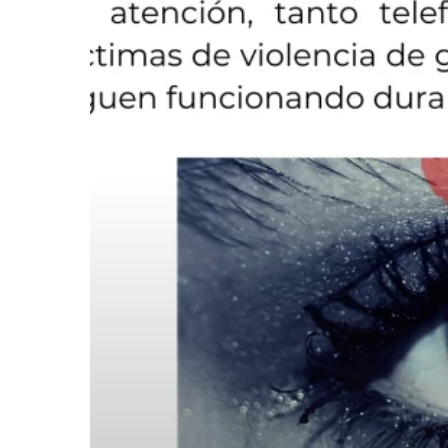
las
víctimas
de
violencia
de
género