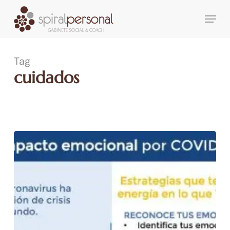
Skip
Menu
to
main
content
Tag
cuidados
Impacto
emocional
por
COVID-
19.
Estrategias
que
te
pueden