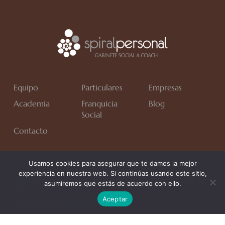
Equipo
Particulares
Empresas
Academia
Franquicia
Blog
Social
Contacto
Usamos cookies para asegurar que te damos la mejor
experiencia en nuestra web. Si continúas usando este sitio,
Avda. Rafa Verdú, Residencial Chapín II Fase, Bloque 6,
asumiremos que estás de acuerdo con ello.
1*C.
Aceptar
Jerez de la Frontera (Cádiz)