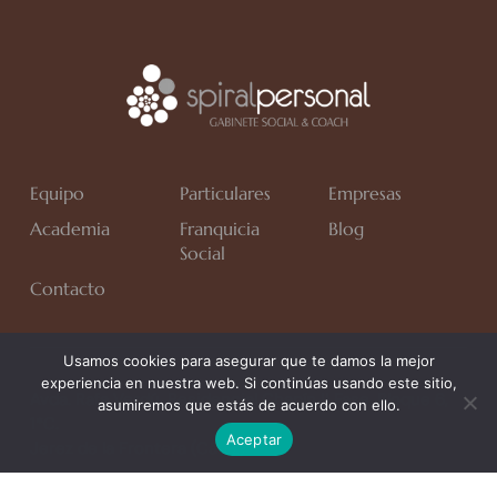
Equipo
Particulares
Empresas
Academia
Franquicia
Blog
Social
Contacto
Usamos cookies para asegurar que te damos la mejor
experiencia en nuestra web. Si continúas usando este sitio,
Avda. Rafa Verdú, Residencial Chapín II Fase, Bloque 6,
asumiremos que estás de acuerdo con ello.
1*C.
Aceptar
Jerez de la Frontera (Cádiz)