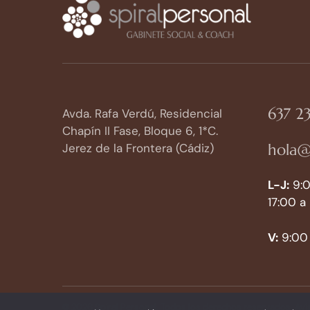
637 23
Avda. Rafa Verdú, Residencial
Chapín II Fase, Bloque 6, 1*C.
hola@
Jerez de la Frontera (Cádiz)
L-J:
9:0
17:00 a
V:
9:00 
© 2026 Spiral Personal. Todos los derechos reservados.
Avi