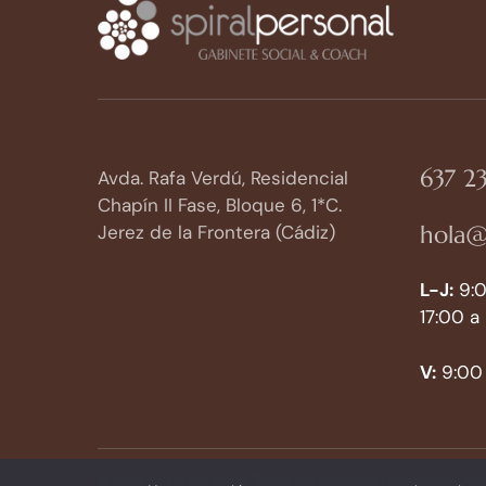
637 23
Avda. Rafa Verdú, Residencial
Chapín II Fase, Bloque 6, 1*C.
hola@
Jerez de la Frontera (Cádiz)
L-J:
9:0
17:00 a
V:
9:00 
© 2026 Spiral Personal. Todos los derechos reservados.
Avi