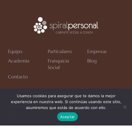
Equipo
Particulares
Empresas
Academia
Franquicia
Blog
Social
Contacto
Usamos cookies para asegurar que te damos la mejor
experiencia en nuestra web. Si continúas usando este sitio,
Avda. Rafa Verdú, Residencial Chapín II Fase, Bloque 6,
asumiremos que estás de acuerdo con ello.
1*C.
Aceptar
Jerez de la Frontera (Cádiz)