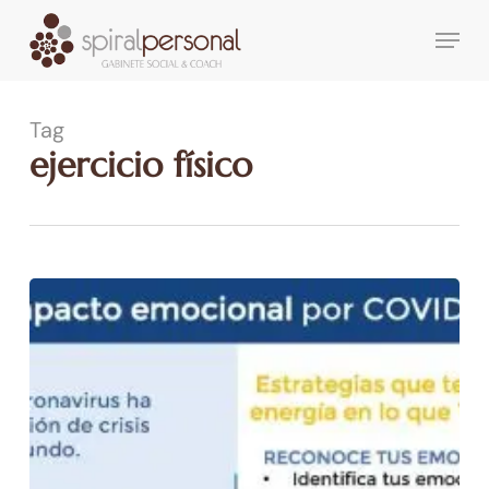
Skip
Menu
to
main
content
Tag
ejercicio físico
Impacto
emocional
por
COVID-
19.
Estrategias
que
te
pueden