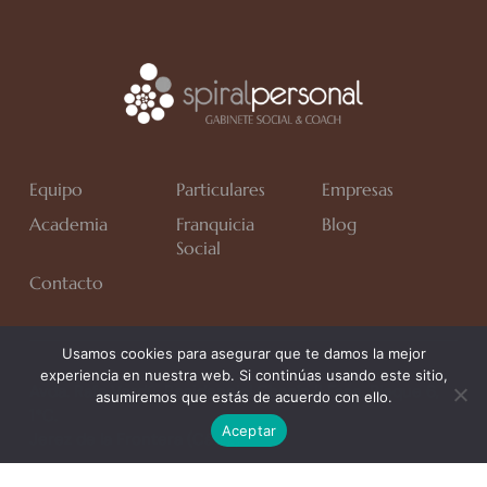
Equipo
Particulares
Empresas
Academia
Franquicia
Blog
Social
Contacto
Usamos cookies para asegurar que te damos la mejor
experiencia en nuestra web. Si continúas usando este sitio,
Avda. Rafa Verdú, Residencial Chapín II Fase, Bloque 6,
asumiremos que estás de acuerdo con ello.
1*C.
Aceptar
Jerez de la Frontera (Cádiz)