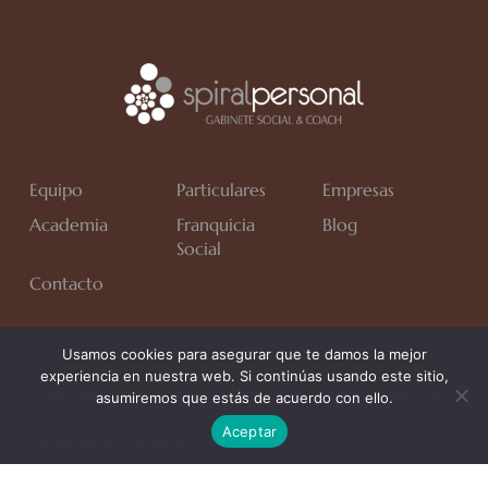
Equipo
Particulares
Empresas
Academia
Franquicia
Blog
Social
Contacto
Usamos cookies para asegurar que te damos la mejor
experiencia en nuestra web. Si continúas usando este sitio,
Avda. Rafa Verdú, Residencial Chapín II Fase, Bloque 6,
asumiremos que estás de acuerdo con ello.
1*C.
Aceptar
Jerez de la Frontera (Cádiz)