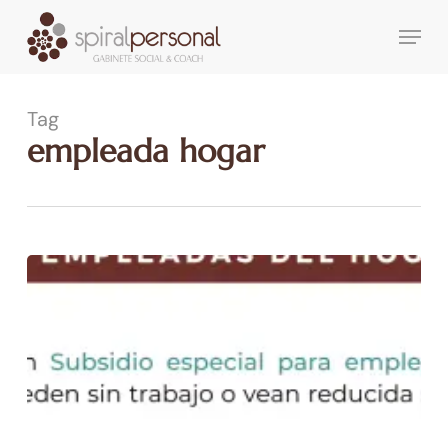
Skip
Menu
to
main
content
Tag
empleada hogar
COVID-
19:
Subsidio
especial
empleadas
del
hogar