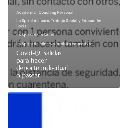
Academia
Coaching Personal
La Spiral de Ícaro. Trabajo Social y Educación
Social
La Spiral de la Salud
La Spiral de Minerva. Ámbito educativo
Covid-19. Salidas
para hacer
deporte individual
o pasear
Celebramos
el
día
internacional
de
las