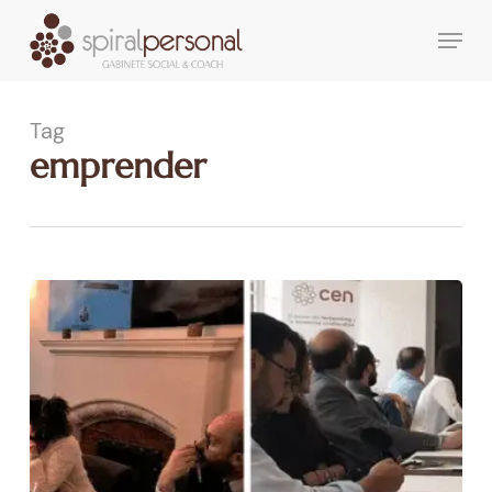
Skip
Menu
to
main
content
Tag
emprender
Spiral
Personal
&
Cen
Cádiz