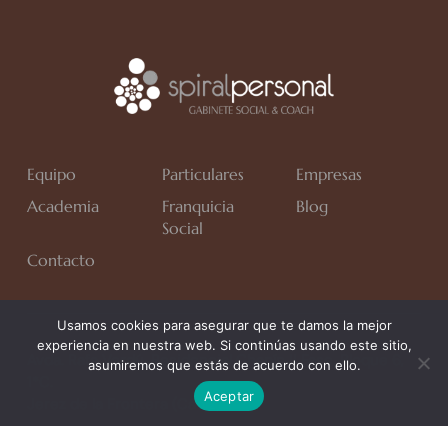
Equipo
Particulares
Empresas
Academia
Franquicia
Blog
Social
Contacto
Usamos cookies para asegurar que te damos la mejor
experiencia en nuestra web. Si continúas usando este sitio,
Avda. Rafa Verdú, Residencial Chapín II Fase, Bloque 6,
asumiremos que estás de acuerdo con ello.
1*C.
Aceptar
Jerez de la Frontera (Cádiz)