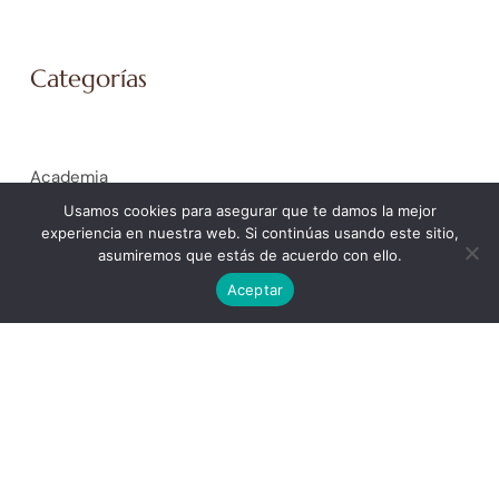
Categorías
Academia
Coaching Empresarial
Usamos cookies para asegurar que te damos la mejor
experiencia en nuestra web. Si continúas usando este sitio,
Coaching Personal
asumiremos que estás de acuerdo con ello.
General
Aceptar
La Spiral de Ícaro. Trabajo Social y Educación Social
La Spiral de Isis. Mujer
La Spiral de la Justicia. Peritaje Social Forense
La Spiral de la Salud
La Spiral de Minerva. Ámbito educativo
La Spiral de Poseidón. Orientación laboral y selección