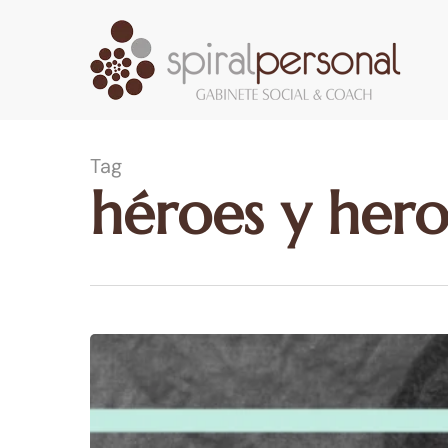
Skip
to
main
content
Tag
héroes y hero
Celebramos
el
Día
Internacional
Contra