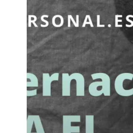
el
Acoso
Escolar