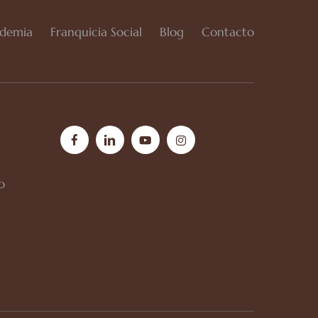
demia
Franquicia Social
Blog
Contacto
facebook
linkedin
youtube
instagram
o